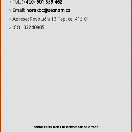
Tel.:
(+420)
601 559 462
Email:
horakbc@seznam.cz
Adresa:
Revoluční 13,Teplice, 415 01
IČO : 05240905
Zobrazit větší mapu
na mapy.cz
a google maps.